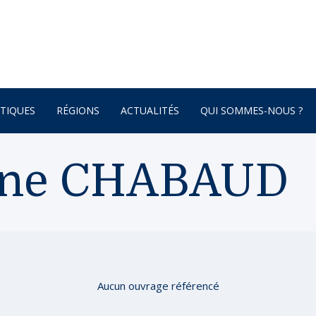
TIQUES
RÉGIONS
ACTUALITÉS
QUI SOMMES-NOUS ?
AFRIQUE
ine CHABAUD
ONNEMENT
AMÉRIQUE DU SUD
AMÉRIQUE DU NORD
 – BOTANIQUE
AMÉRIQUE CENTRALE
ATURE – POÉSIE
ASIE
ASIE CENTRALE
Aucun ouvrage référencé
GNE
BRETAGNE