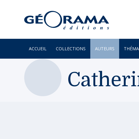
ACCUEIL
COLLECTIONS
AUTEURS
THÉMA
À PARAÎTRE
ARTS
Cather
PAR MONTS & PAR VAUX
ENVIR
BEAUX LIVRES
ILES
RÉCITS
JARDIN
UN REGARD SUR NOTRE
LITTÉR
MONDE
MER
POÉSIE
MONTA
PROVERBES & DICTONS