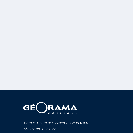
MUSIQ
GUIDES
TOUR 
HORS COLLECTION
VOYAGE
TÉMOIGNAGES
VOYAGE
ROMANS
VOYAGE
LIVRETS PÉDAGOGIQUES
VOYAGE
EN POCHE
VOYAGE
MUSIQUE
LIVRES NUMÉRIQUES
AFFICHES VINTAGE
CARNETS DE BORD
EPUISÉS
13 RUE DU PORT 29840 PORSPODER
Tél. 02 98 33 61 72