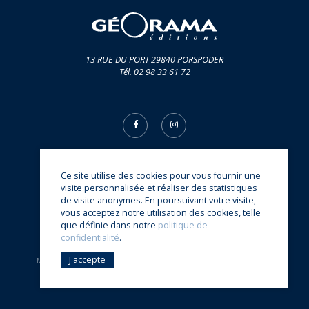
13 RUE DU PORT 29840 PORSPODER
Tél. 02 98 33 61 72
Ce site utilise des cookies pour vous fournir une
© Éditions Géorama 2026
visite personnalisée et réaliser des statistiques
une réalisation
Sitedit
de visite anonymes. En poursuivant votre visite,
vous acceptez notre utilisation des cookies, telle
que définie dans notre
politique de
confidentialité
.
Accueil
Actualités
Auteurs
CGV
Contact
J'accepte
Mentions légales
Politique de confidentialité
Qui sommes-nous ?
Recherche par mot-clé