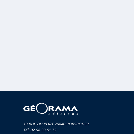
MUSIQ
GUIDES
TOUR 
HORS COLLECTION
VOYAGE
TÉMOIGNAGES
VOYAGE
ROMANS
VOYAGE
LIVRETS PÉDAGOGIQUES
VOYAGE
EN POCHE
VOYAGE
MUSIQUE
LIVRES NUMÉRIQUES
AFFICHES VINTAGE
CARNETS DE BORD
EPUISÉS
13 RUE DU PORT 29840 PORSPODER
Tél. 02 98 33 61 72