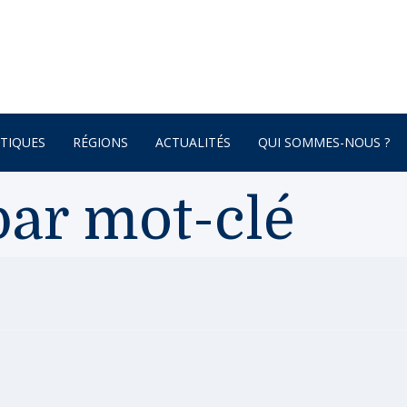
TIQUES
RÉGIONS
ACTUALITÉS
QUI SOMMES-NOUS ?
AFRIQUE
ar mot-clé
ONNEMENT
AMÉRIQUE DU SUD
AMÉRIQUE DU NORD
 – BOTANIQUE
AMÉRIQUE CENTRALE
ATURE – POÉSIE
ASIE
ASIE CENTRALE
GNE
BRETAGNE