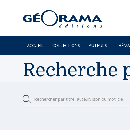
ACCUEIL
COLLECTIONS
AUTEURS
THÉMA
À PARAÎTRE
ARTS
Recherche p
PAR MONTS & PAR VAUX
ENVIR
BEAUX LIVRES
ILES
RÉCITS
JARDIN
Rechercher
par titre, auteur, isbn ou mot-clé
Rechercher
UN REGARD SUR NOTRE
LITTÉR
MONDE
MER
POÉSIE
MONTA
PROVERBES & DICTONS