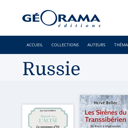
ACCUEIL
COLLECTIONS
AUTEURS
THÉMA
À PARAÎTRE
ARTS
Russie
PAR MONTS & PAR VAUX
ENVIR
BEAUX LIVRES
ILES
RÉCITS
JARDIN
UN REGARD SUR NOTRE
LITTÉR
MONDE
MER
POÉSIE
MONTA
PROVERBES & DICTONS