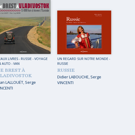
EAUX LIVRES
-
RUSSIE
-
VOYAGE
UN REGARD SUR NOTRE MONDE
-
N AUTO - VAN
RUSSIE
E BREST À
RUSSIE
LADIVOSTOK
Didier LABOUCHE
,
Serge
ean LALLOUËT
,
Serge
VINCENTI
INCENTI