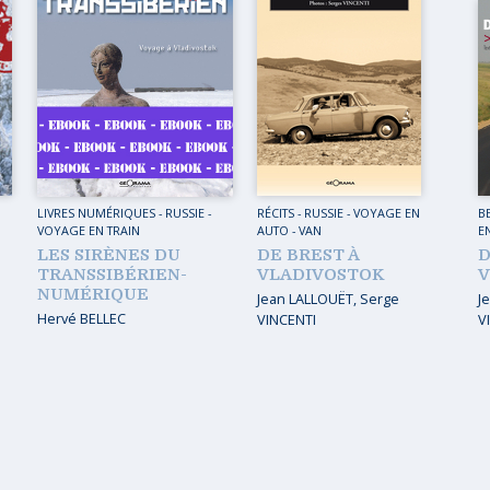
UES DU MONDE
CARAÏBES
DU MONDE
CAUCASE
 INITIATIQUE
EUROPE
 EN AUTO – VAN
EUROPE DE L’EST
 À PIED
FRANCE
LIVRES NUMÉRIQUES
-
RUSSIE
-
RÉCITS
-
RUSSIE
-
VOYAGE EN
B
 EN TRAIN
GRAND NORD
VOYAGE EN TRAIN
AUTO - VAN
E
LES SIRÈNES DU
DE BREST À
D
 À VÉLO
INDE
TRANSSIBÉRIEN-
VLADIVOSTOK
V
NUMÉRIQUE
Jean LALLOUËT
,
Serge
J
MOYEN-ORIENT
Hervé BELLEC
VINCENTI
V
PROCHE-ORIENT
RUSSIE