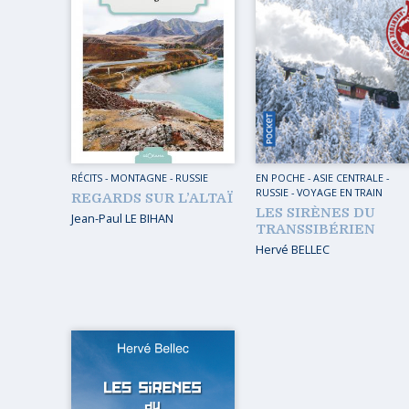
MUSIQ
GUIDES
TOUR 
HORS COLLECTION
VOYAGE
TÉMOIGNAGES
VOYAGE
ROMANS
VOYAGE
LIVRETS PÉDAGOGIQUES
RÉCITS
-
MONTAGNE
-
RUSSIE
EN POCHE
-
ASIE CENTRALE
-
VOYAGE
RUSSIE
-
VOYAGE EN TRAIN
REGARDS SUR L’ALTAÏ
EN POCHE
LES SIRÈNES DU
VOYAGE
Jean-Paul LE BIHAN
TRANSSIBÉRIEN
MUSIQUE
Hervé BELLEC
LIVRES NUMÉRIQUES
AFFICHES VINTAGE
CARNETS DE BORD
EPUISÉS