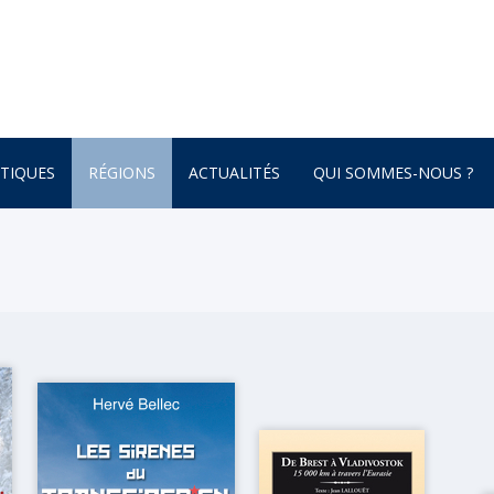
TIQUES
RÉGIONS
ACTUALITÉS
QUI SOMMES-NOUS ?
AFRIQUE
ONNEMENT
AMÉRIQUE DU SUD
AMÉRIQUE DU NORD
 – BOTANIQUE
AMÉRIQUE CENTRALE
ATURE – POÉSIE
ASIE
ASIE CENTRALE
GNE
BRETAGNE