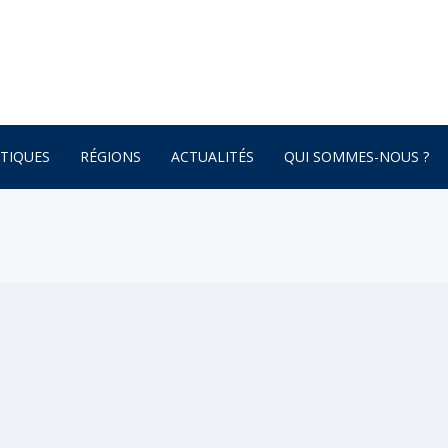
TIQUES
RÉGIONS
ACTUALITÉS
QUI SOMMES-NOUS ?
AFRIQUE
ONNEMENT
AMÉRIQUE DU SUD
AMÉRIQUE DU NORD
 – BOTANIQUE
AMÉRIQUE CENTRALE
ATURE – POÉSIE
ASIE
ASIE CENTRALE
GNE
BRETAGNE