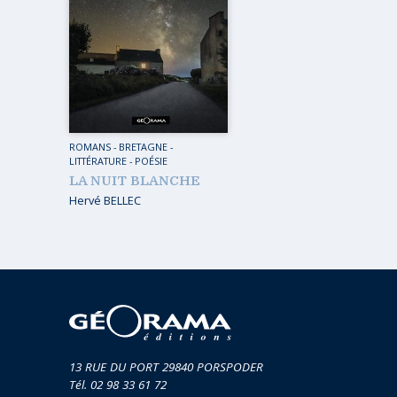
MUSIQ
GUIDES
TOUR 
HORS COLLECTION
VOYAGE
TÉMOIGNAGES
VOYAGE
ROMANS
VOYAGE
ROMANS
-
BRETAGNE
-
LIVRETS PÉDAGOGIQUES
LITTÉRATURE - POÉSIE
VOYAGE
LA NUIT BLANCHE
EN POCHE
Hervé BELLEC
VOYAGE
MUSIQUE
LIVRES NUMÉRIQUES
AFFICHES VINTAGE
CARNETS DE BORD
EPUISÉS
13 RUE DU PORT 29840 PORSPODER
Tél. 02 98 33 61 72