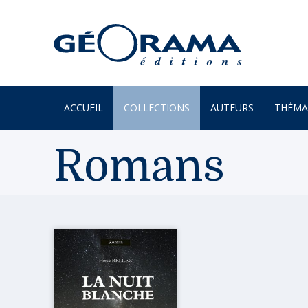
ACCUEIL
COLLECTIONS
AUTEURS
THÉMA
À PARAÎTRE
ARTS
Romans
PAR MONTS & PAR VAUX
ENVIR
BEAUX LIVRES
ILES
RÉCITS
JARDIN
UN REGARD SUR NOTRE
LITTÉR
MONDE
MER
POÉSIE
MONTA
PROVERBES & DICTONS