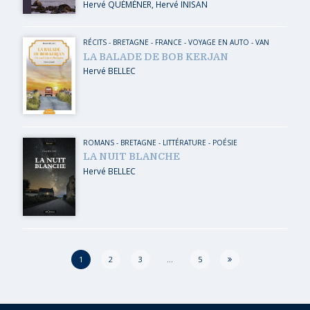
Hervé QUÉMÉNER
,
Hervé INISAN
RÉCITS
-
BRETAGNE
-
FRANCE
-
VOYAGE EN AUTO - VAN
LA BALADE DE BOB KERJAN
Hervé BELLEC
ROMANS
-
BRETAGNE
-
LITTÉRATURE - POÉSIE
LA NUIT BLANCHE
Hervé BELLEC
Page
1
2
3
…
5