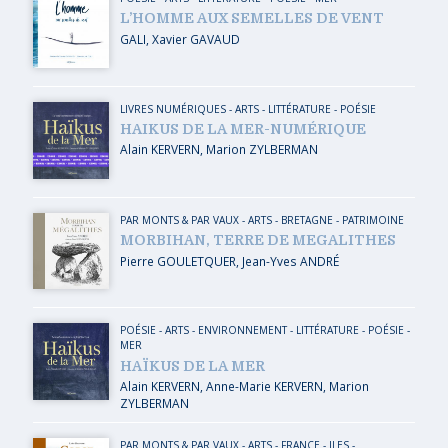
L’HOMME AUX SEMELLES DE VENT
GALI
,
Xavier GAVAUD
LIVRES NUMÉRIQUES
-
ARTS
-
LITTÉRATURE - POÉSIE
HAIKUS DE LA MER-NUMÉRIQUE
Alain KERVERN
,
Marion ZYLBERMAN
PAR MONTS & PAR VAUX
-
ARTS
-
BRETAGNE
-
PATRIMOINE
MORBIHAN, TERRE DE MEGALITHES
Pierre GOULETQUER
,
Jean-Yves ANDRÉ
POÉSIE
-
ARTS
-
ENVIRONNEMENT
-
LITTÉRATURE - POÉSIE
-
MER
HAÏKUS DE LA MER
Alain KERVERN
,
Anne-Marie KERVERN
,
Marion
ZYLBERMAN
PAR MONTS & PAR VAUX
-
ARTS
-
FRANCE
-
ILES
-