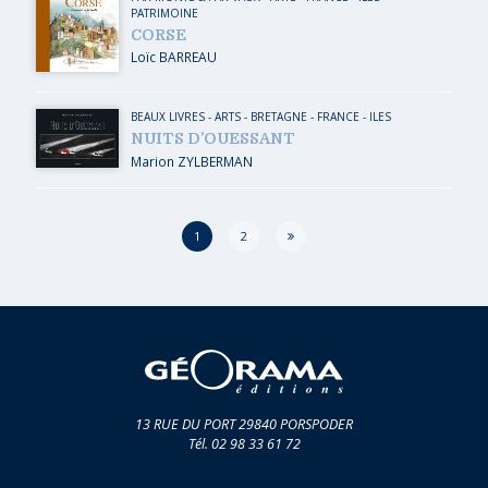
PATRIMOINE
CORSE
Loïc BARREAU
BEAUX LIVRES
-
ARTS
-
BRETAGNE
-
FRANCE
-
ILES
NUITS D’OUESSANT
Marion ZYLBERMAN
Page
1
2
13 RUE DU PORT 29840 PORSPODER
Tél. 02 98 33 61 72