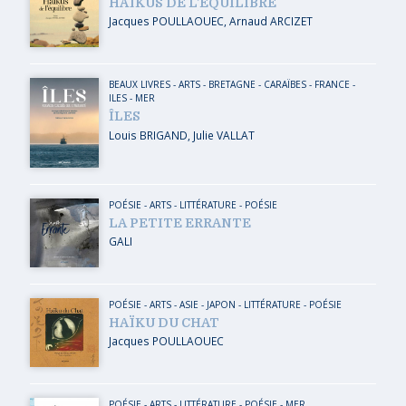
HAÏKUS DE L’ÉQUILIBRE
Jacques POULLAOUEC
,
Arnaud ARCIZET
BEAUX LIVRES
-
ARTS
-
BRETAGNE
-
CARAÏBES
-
FRANCE
-
ILES
-
MER
ÎLES
Louis BRIGAND
,
Julie VALLAT
POÉSIE
-
ARTS
-
LITTÉRATURE - POÉSIE
LA PETITE ERRANTE
GALI
POÉSIE
-
ARTS
-
ASIE
-
JAPON
-
LITTÉRATURE - POÉSIE
HAÏKU DU CHAT
Jacques POULLAOUEC
POÉSIE
-
ARTS
-
LITTÉRATURE - POÉSIE
-
MER