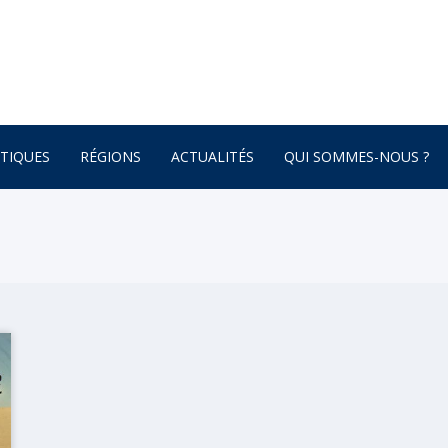
TIQUES
RÉGIONS
ACTUALITÉS
QUI SOMMES-NOUS ?
AFRIQUE
ONNEMENT
AMÉRIQUE DU SUD
AMÉRIQUE DU NORD
 – BOTANIQUE
AMÉRIQUE CENTRALE
ATURE – POÉSIE
ASIE
ASIE CENTRALE
GNE
BRETAGNE