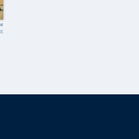
UES DU MONDE
CARAÏBES
DU MONDE
CAUCASE
DE
 INITIATIQUE
EUROPE
HE
 EN AUTO – VAN
EUROPE DE L’EST
 À PIED
FRANCE
 EN TRAIN
GRAND NORD
 À VÉLO
INDE
MOYEN-ORIENT
PROCHE-ORIENT
RUSSIE