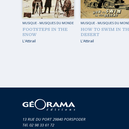
MUSIQ
GUIDES
TOUR 
HORS COLLECTION
MUSIQUE
-
MUSIQUES DU MONDE
MUSIQUE
-
MUSIQUES DU MON
VOYAGE
FOOTSTEPS IN THE
HOW TO SWIM IN T
TÉMOIGNAGES
SNOW
DESERT
VOYAGE
L'Attirail
L'Attirail
ROMANS
VOYAGE
LIVRETS PÉDAGOGIQUES
VOYAGE
EN POCHE
VOYAGE
MUSIQUE
LIVRES NUMÉRIQUES
AFFICHES VINTAGE
CARNETS DE BORD
EPUISÉS
13 RUE DU PORT 29840 PORSPODER
Tél. 02 98 33 61 72