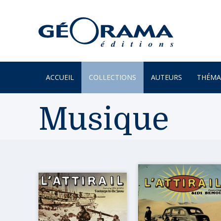
ACCUEIL
COLLECTIONS
AUTEURS
THÉMA
À PARAÎTRE
ARTS
Musique
PAR MONTS & PAR VAUX
ENVIR
BEAUX LIVRES
ILES
RÉCITS
JARDIN
UN REGARD SUR NOTRE
LITTÉR
MONDE
MER
POÉSIE
MONTA
PROVERBES & DICTONS