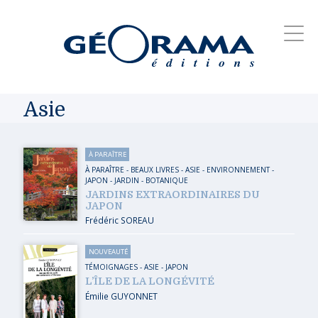
Asie
À PARAÎTRE
À PARAÎTRE
-
BEAUX LIVRES
-
ASIE
-
ENVIRONNEMENT
-
JAPON
-
JARDIN - BOTANIQUE
JARDINS EXTRAORDINAIRES DU
JAPON
Frédéric SOREAU
NOUVEAUTÉ
TÉMOIGNAGES
-
ASIE
-
JAPON
L’ÎLE DE LA LONGÉVITÉ
Émilie GUYONNET