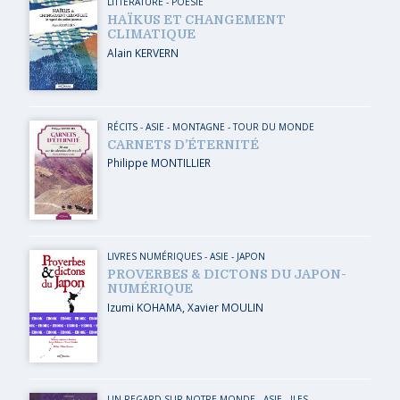
LITTÉRATURE - POÉSIE
HAÏKUS ET CHANGEMENT
CLIMATIQUE
Alain KERVERN
RÉCITS
-
ASIE
-
MONTAGNE
-
TOUR DU MONDE
CARNETS D’ÉTERNITÉ
Philippe MONTILLIER
LIVRES NUMÉRIQUES
-
ASIE
-
JAPON
PROVERBES & DICTONS DU JAPON-
NUMÉRIQUE
Izumi KOHAMA
,
Xavier MOULIN
UN REGARD SUR NOTRE MONDE
-
ASIE
-
ILES