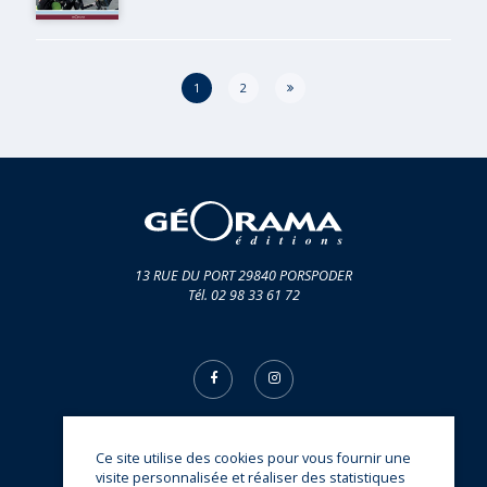
Page
1
2
13 RUE DU PORT 29840 PORSPODER
Tél. 02 98 33 61 72
Ce site utilise des cookies pour vous fournir une
© Éditions Géorama 2026
visite personnalisée et réaliser des statistiques