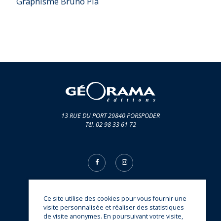
Graphisme Bruno Pia
13 RUE DU PORT 29840 PORSPODER
Tél. 02 98 33 61 72
Ce site utilise des cookies pour vous fournir une
© Éditions Géorama 2026
visite personnalisée et réaliser des statistiques
une réalisation
Sitedit
de visite anonymes. En poursuivant votre visite,