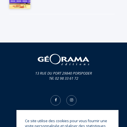
13 RUE DU PORT 29840 PORSPODER
Tél. 02 98 33 61 72
Ce site utilise des cookies pour vous fournir une
© Éditions Géorama 2026
visite personnalisée et réaliser des statistiques