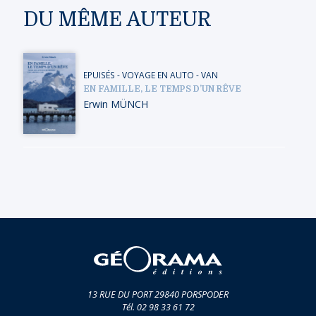
DU MÊME AUTEUR
EPUISÉS
-
VOYAGE EN AUTO - VAN
EN FAMILLE, LE TEMPS D’UN RÊVE
Erwin MÜNCH
13 RUE DU PORT 29840 PORSPODER
Tél. 02 98 33 61 72