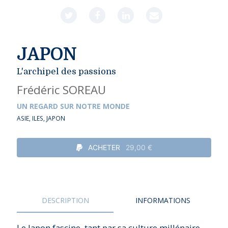
JAPON
L'archipel des passions
Frédéric SOREAU
UN REGARD SUR NOTRE MONDE
ASIE
,
ILES
,
JAPON
ACHETER
29,00 €
DESCRIPTION
INFORMATIONS
Le Japon fascine, tant par sa culture millénaire