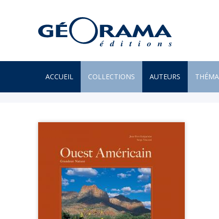
ACCUEIL
COLLECTIONS
AUTEURS
THÉMA
À PARAÎTRE
ARTS
PAR MONTS & PAR VAUX
ENVIR
BEAUX LIVRES
ILES
RÉCITS
JARDIN
UN REGARD SUR NOTRE
LITTÉR
MONDE
MER
POÉSIE
MONTA
PROVERBES & DICTONS