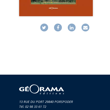
MUSIQ
GUIDES
TOUR 
HORS COLLECTION
VOYAGE
TÉMOIGNAGES
VOYAGE
ROMANS
VOYAGE
LIVRETS PÉDAGOGIQUES
VOYAGE
EN POCHE
VOYAGE
MUSIQUE
LIVRES NUMÉRIQUES
AFFICHES VINTAGE
CARNETS DE BORD
EPUISÉS
13 RUE DU PORT 29840 PORSPODER
Tél. 02 98 33 61 72