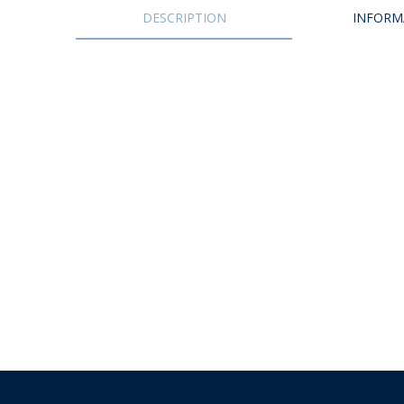
UES DU MONDE
CARAÏBES
DESCRIPTION
INFORM
DU MONDE
CAUCASE
 INITIATIQUE
EUROPE
 EN AUTO – VAN
EUROPE DE L’EST
 À PIED
FRANCE
 EN TRAIN
GRAND NORD
 À VÉLO
INDE
MOYEN-ORIENT
PROCHE-ORIENT
RUSSIE