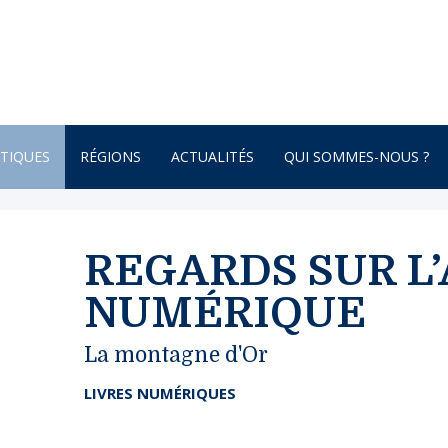
TIQUES
RÉGIONS
ACTUALITÉS
QUI SOMMES-NOUS ?
AFRIQUE
ONNEMENT
AMÉRIQUE DU SUD
REGARDS SUR L’
AMÉRIQUE DU NORD
NUMÉRIQUE
 – BOTANIQUE
AMÉRIQUE CENTRALE
La montagne d'Or
ATURE – POÉSIE
ASIE
ASIE CENTRALE
LIVRES NUMÉRIQUES
GNE
BRETAGNE