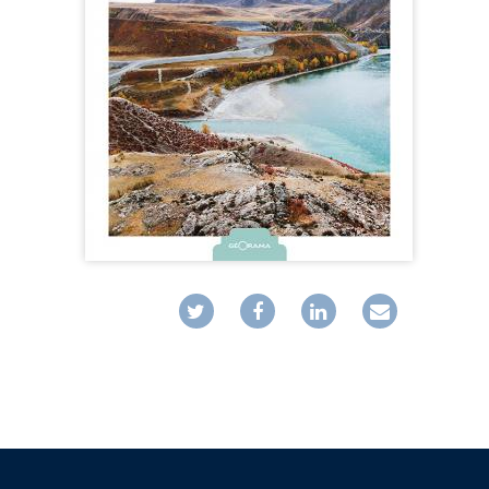
MUSIQ
GUIDES
TOUR 
HORS COLLECTION
VOYAGE
TÉMOIGNAGES
VOYAGE
ROMANS
VOYAGE
LIVRETS PÉDAGOGIQUES
VOYAGE
EN POCHE
VOYAGE
MUSIQUE
LIVRES NUMÉRIQUES
AFFICHES VINTAGE
CARNETS DE BORD
EPUISÉS