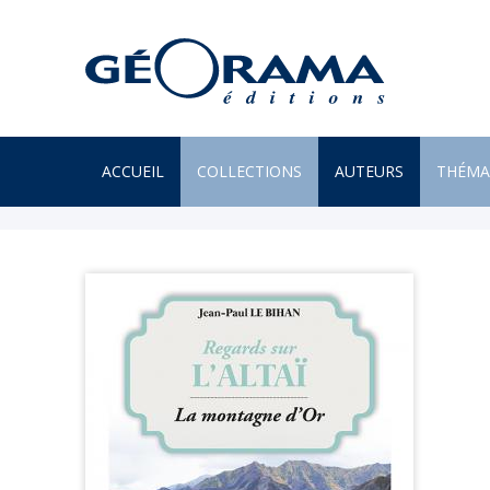
ACCUEIL
COLLECTIONS
AUTEURS
THÉMA
À PARAÎTRE
ARTS
PAR MONTS & PAR VAUX
ENVIR
BEAUX LIVRES
ILES
RÉCITS
JARDIN
UN REGARD SUR NOTRE
LITTÉR
MONDE
MER
POÉSIE
MONTA
PROVERBES & DICTONS