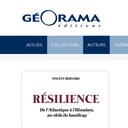
ACCUEIL
COLLECTIONS
AUTEURS
THÉMA
À PARAÎTRE
ARTS
PAR MONTS & PAR VAUX
ENVIR
BEAUX LIVRES
ILES
RÉCITS
JARDIN
UN REGARD SUR NOTRE
LITTÉR
MONDE
MER
POÉSIE
MONTA
PROVERBES & DICTONS