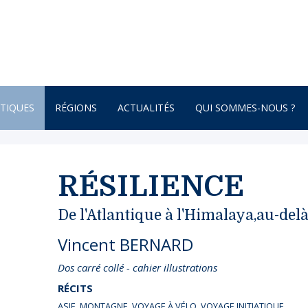
TIQUES
RÉGIONS
ACTUALITÉS
QUI SOMMES-NOUS ?
AFRIQUE
ONNEMENT
AMÉRIQUE DU SUD
RÉSILIENCE
AMÉRIQUE DU NORD
De l'Atlantique à l'Himalaya,au-de
 – BOTANIQUE
AMÉRIQUE CENTRALE
Vincent BERNARD
ATURE – POÉSIE
ASIE
Dos carré collé - cahier illustrations
ASIE CENTRALE
RÉCITS
GNE
BRETAGNE
ASIE
,
MONTAGNE
,
VOYAGE À VÉLO
,
VOYAGE INITIATIQUE