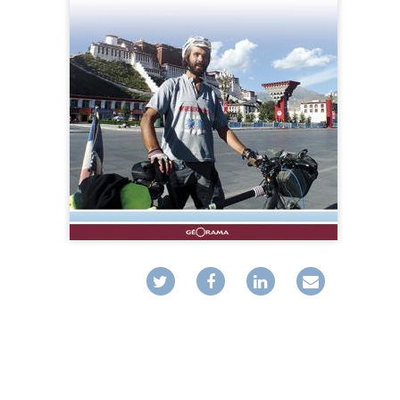
MUSIQ
GUIDES
TOUR 
HORS COLLECTION
VOYAGE
TÉMOIGNAGES
VOYAGE
ROMANS
VOYAGE
LIVRETS PÉDAGOGIQUES
VOYAGE
EN POCHE
VOYAGE
MUSIQUE
LIVRES NUMÉRIQUES
AFFICHES VINTAGE
CARNETS DE BORD
EPUISÉS