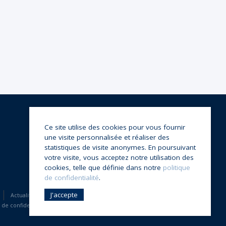
Ce site utilise des cookies pour vous fournir
une visite personnalisée et réaliser des
statistiques de visite anonymes. En poursuivant
votre visite, vous acceptez notre utilisation des
cookies, telle que définie dans notre
politique
de confidentialité
.
J'accepte
Actualités
Auteurs
CGV
Contact
Mentions légales
 de confidentialité
Qui sommes-nous ?
Recherche par mot-clé