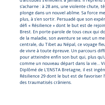
d’altitudes s’envolent à jamais. Il reprend 
s’acharne : à 28 ans, une violente chute, t
plonge dans un nouvel abîme. Sa force me
plus, à s’en sortir. Persuadé que son expér
défi « Résilience » dont le but est de rejoi
Brest. En porte-parole de tous ceux qui do
de la maladie, son aventure se veut un mes
centrale, du Tibet au Népal, ce voyage fle
de vivre à toute épreuve. Un parcours diffi
pour atteindre enfin son but qui, plus qu
comme un nouveau départ dans la vie… Vi
Diplômé de L’ENSTA Bretagne, il est ingéni
Résilience 29 dont le but est de favoriser
des traumatisés crâniens.