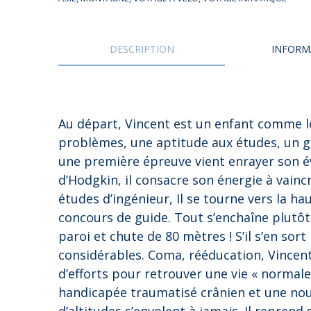
UES DU MONDE
CARAÏBES
DU MONDE
CAUCASE
DESCRIPTION
INFORM
 INITIATIQUE
EUROPE
 EN AUTO – VAN
EUROPE DE L’EST
 À PIED
FRANCE
Au départ, Vincent est un enfant comme le
 EN TRAIN
GRAND NORD
problèmes, une aptitude aux études, un g
une première épreuve vient enrayer son é
 À VÉLO
INDE
d’Hodgkin, il consacre son énergie à vainc
MOYEN-ORIENT
études d’ingénieur, Il se tourne vers la h
concours de guide. Tout s’enchaîne plutôt 
PROCHE-ORIENT
paroi et chute de 80 mètres ! S’il s’en so
RUSSIE
considérables. Coma, rééducation, Vincent 
d’efforts pour retrouver une vie « normal
handicapée traumatisé crânien et une nouv