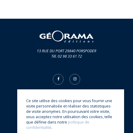
13 RUE DU PORT 29840 PORSPODER
Tél. 02 98 33 61 72
Ce site utilise des cookies pour vous fournir une
© Éditions Géorama 2026
visite personnalisée et réaliser des statistiques
une réalisation
Sitedit
de visite anonymes. En poursuivant votre visite,
vous acceptez notre utilisation des cookies, telle
que définie dans notre
politique de
confidentialité
.
Accueil
Actualités
Auteurs
CGV
Contact