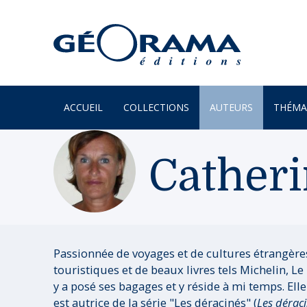
ACCUEIL
COLLECTIONS
AUTEURS
THÉMA
À PARAÎTRE
ARTS
Cather
PAR MONTS & PAR VAUX
ENVIR
BEAUX LIVRES
ILES
RÉCITS
JARDIN
UN REGARD SUR NOTRE
LITTÉR
Passionnée de voyages et de cultures étrangère
MONDE
touristiques et de beaux livres tels Michelin, 
MER
POÉSIE
y a posé ses bagages et y réside à mi temps. Ell
MONTA
est autrice de la série "Les déracinés" (
Les dérac
PROVERBES & DICTONS