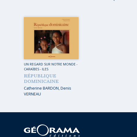
MUSIQ
GUIDES
TOUR 
HORS COLLECTION
VOYAGE
TÉMOIGNAGES
VOYAGE
ROMANS
VOYAGE
LIVRETS PÉDAGOGIQUES
VOYAGE
UN REGARD SUR NOTRE MONDE
-
EN POCHE
CARAÏBES
-
ILES
VOYAGE
RÉPUBLIQUE
MUSIQUE
DOMINICAINE
Catherine BARDON
,
Denis
LIVRES NUMÉRIQUES
VERNEAU
AFFICHES VINTAGE
CARNETS DE BORD
EPUISÉS