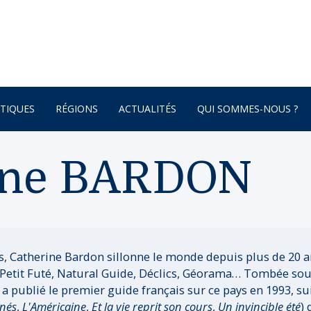
TIQUES
RÉGIONS
ACTUALITÉS
QUI SOMMES-NOUS ?
AFRIQUE
ine BARDON
ONNEMENT
AMÉRIQUE DU SUD
AMÉRIQUE DU NORD
 – BOTANIQUE
AMÉRIQUE CENTRALE
ATURE – POÉSIE
ASIE
s, Catherine Bardon sillonne le monde depuis plus de 20 a
Le Petit Futé, Natural Guide, Déclics, Géorama… Tombée so
ASIE CENTRALE
e a publié le premier guide français sur ce pays en 1993, 
GNE
BRETAGNE
inés
,
L'Américaine
,
Et la vie reprit son cours
,
Un invincible été
)