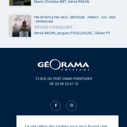
Marie-Christine BIET
,
Hervé INISAN
PAR MONTS & PAR VAUX
-
BRETAGNE
-
FRANCE
-
ILES
-
MER
-
PATRIMOINE
RÊVER OUESSANT
Hervé INISAN
,
Jacques POULLAOUEC
,
Olivier PY
13 RUE DU PORT 29840 PORSPODER
Tél. 02 98 33 61 72
Ce site utilise des cookies pour vous fournir une