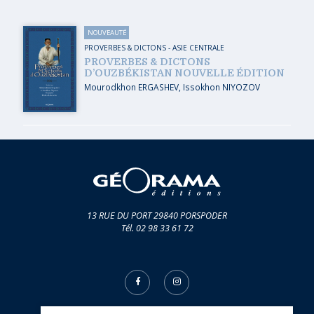
NOUVEAUTÉ
PROVERBES & DICTONS
-
ASIE CENTRALE
PROVERBES & DICTONS
D’OUZBÉKISTAN NOUVELLE ÉDITION
Mourodkhon ERGASHEV
,
Issokhon NIYOZOV
13 RUE DU PORT 29840 PORSPODER
Tél. 02 98 33 61 72