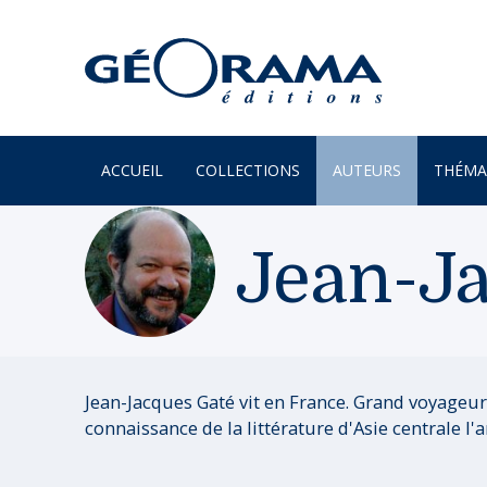
ACCUEIL
COLLECTIONS
AUTEURS
THÉMA
À PARAÎTRE
ARTS
Jean-J
PAR MONTS & PAR VAUX
ENVIR
BEAUX LIVRES
ILES
RÉCITS
JARDIN
UN REGARD SUR NOTRE
LITTÉR
Jean-Jacques Gaté vit en France. Grand voyageur 
MONDE
connaissance de la littérature d'Asie centrale l'
MER
POÉSIE
MONTA
PROVERBES & DICTONS