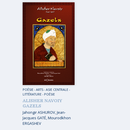
MUSIQ
GUIDES
TOUR 
HORS COLLECTION
VOYAGE
TÉMOIGNAGES
VOYAGE
ROMANS
VOYAGE
LIVRETS PÉDAGOGIQUES
VOYAGE
EN POCHE
VOYAGE
MUSIQUE
LIVRES NUMÉRIQUES
POÉSIE
-
ARTS
-
ASIE CENTRALE
-
LITTÉRATURE - POÉSIE
AFFICHES VINTAGE
ALISHER NAVOIY
GAZELS
CARNETS DE BORD
Jahongir ASHUROV
,
Jean-
EPUISÉS
Jacques GATÉ
,
Mourodkhon
ERGASHEV