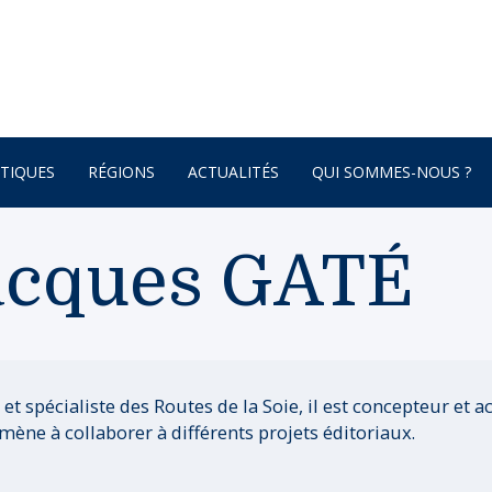
TIQUES
RÉGIONS
ACTUALITÉS
QUI SOMMES-NOUS ?
AFRIQUE
acques GATÉ
ONNEMENT
AMÉRIQUE DU SUD
AMÉRIQUE DU NORD
 – BOTANIQUE
AMÉRIQUE CENTRALE
ATURE – POÉSIE
ASIE
et spécialiste des Routes de la Soie, il est concepteur et
amène à collaborer à différents projets éditoriaux.
ASIE CENTRALE
GNE
BRETAGNE