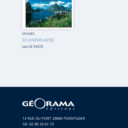
MUSIQ
GUIDES
TOUR 
HORS COLLECTION
VOYAGE
TÉMOIGNAGES
EPUISÉS
VOYAGE
SCANDINAVIE
ROMANS
Luc LE SAOS
VOYAGE
LIVRETS PÉDAGOGIQUES
VOYAGE
EN POCHE
VOYAGE
MUSIQUE
LIVRES NUMÉRIQUES
AFFICHES VINTAGE
CARNETS DE BORD
EPUISÉS
13 RUE DU PORT 29840 PORSPODER
Tél. 02 98 33 61 72