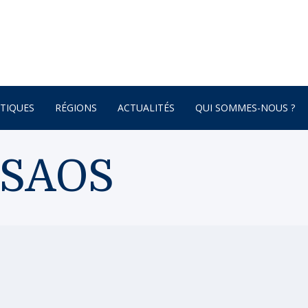
TIQUES
RÉGIONS
ACTUALITÉS
QUI SOMMES-NOUS ?
AFRIQUE
 SAOS
ONNEMENT
AMÉRIQUE DU SUD
AMÉRIQUE DU NORD
 – BOTANIQUE
AMÉRIQUE CENTRALE
ATURE – POÉSIE
ASIE
ASIE CENTRALE
GNE
BRETAGNE