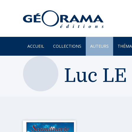
ACCUEIL
COLLECTIONS
AUTEURS
THÉMA
À PARAÎTRE
ARTS
Luc LE
PAR MONTS & PAR VAUX
ENVIR
BEAUX LIVRES
ILES
RÉCITS
JARDIN
UN REGARD SUR NOTRE
LITTÉR
MONDE
MER
POÉSIE
MONTA
PROVERBES & DICTONS