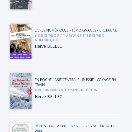
LIVRES NUMÉRIQUES
-
TÉMOIGNAGES
-
BRETAGNE
LE BEURRE ET L’ARGENT DU BEURRE –
NUMÉRIQUE
Hervé BELLEC
EN POCHE
-
ASIE CENTRALE
-
RUSSIE
-
VOYAGE EN
TRAIN
LES SIRÈNES DU TRANSSIBÉRIEN
Hervé BELLEC
RÉCITS
-
BRETAGNE
-
FRANCE
-
VOYAGE EN AUTO -
VAN