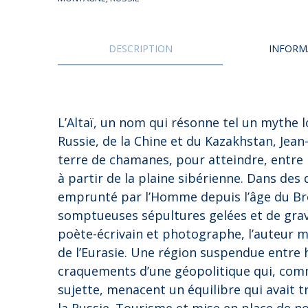
UES DU MONDE
CARAÏBES
DU MONDE
CAUCASE
DESCRIPTION
INFORM
 INITIATIQUE
EUROPE
 EN AUTO – VAN
EUROPE DE L’EST
 À PIED
FRANCE
L’Altaï, un nom qui résonne tel un mythe lo
 EN TRAIN
GRAND NORD
Russie, de la Chine et du Kazakhstan, Jean-
terre de chamanes, pour atteindre, entre
 À VÉLO
INDE
à partir de la plaine sibérienne. Dans des 
MOYEN-ORIENT
emprunté par l’Homme depuis l’âge du Br
somptueuses sépultures gelées et de gra
PROCHE-ORIENT
poète-écrivain et photographe, l’auteur mu
RUSSIE
de l’Eurasie. Une région suspendue entre h
craquements d’une géopolitique qui, comm
sujette, menacent un équilibre qui avait tr