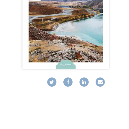
MUSIQ
GUIDES
TOUR 
HORS COLLECTION
VOYAGE
TÉMOIGNAGES
VOYAGE
ROMANS
VOYAGE
LIVRETS PÉDAGOGIQUES
VOYAGE
EN POCHE
VOYAGE
MUSIQUE
LIVRES NUMÉRIQUES
AFFICHES VINTAGE
CARNETS DE BORD
EPUISÉS