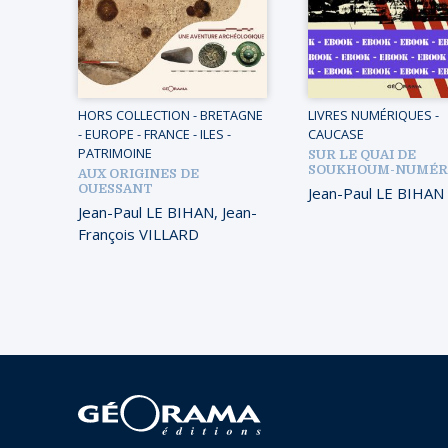
HORS COLLECTION
-
BRETAGNE
LIVRES NUMÉRIQUES
-
-
EUROPE
-
FRANCE
-
ILES
-
CAUCASE
PATRIMOINE
SUR LE QUAI DE
SOUKHOUM-NUMÉR
AUX ORIGINES DE
OUESSANT
Jean-Paul LE BIHAN
Jean-Paul LE BIHAN
,
Jean-
François VILLARD