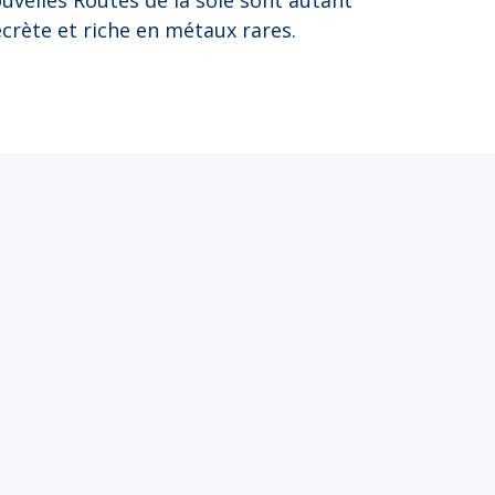
uvelles Routes de la soie sont autant
secrète et riche en métaux rares.