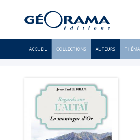
ACCUEIL
COLLECTIONS
AUTEURS
THÉMA
À PARAÎTRE
ARTS
PAR MONTS & PAR VAUX
ENVIR
BEAUX LIVRES
ILES
RÉCITS
JARDIN
UN REGARD SUR NOTRE
LITTÉR
MONDE
MER
POÉSIE
MONTA
PROVERBES & DICTONS