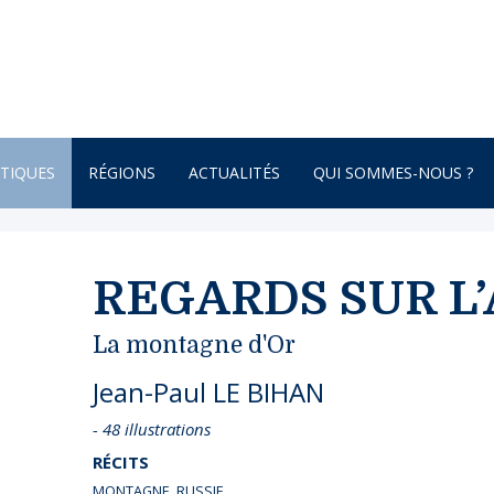
TIQUES
RÉGIONS
ACTUALITÉS
QUI SOMMES-NOUS ?
AFRIQUE
ONNEMENT
AMÉRIQUE DU SUD
REGARDS SUR L’
AMÉRIQUE DU NORD
La montagne d'Or
 – BOTANIQUE
AMÉRIQUE CENTRALE
Jean-Paul LE BIHAN
ATURE – POÉSIE
ASIE
- 48 illustrations
ASIE CENTRALE
RÉCITS
GNE
BRETAGNE
MONTAGNE
,
RUSSIE