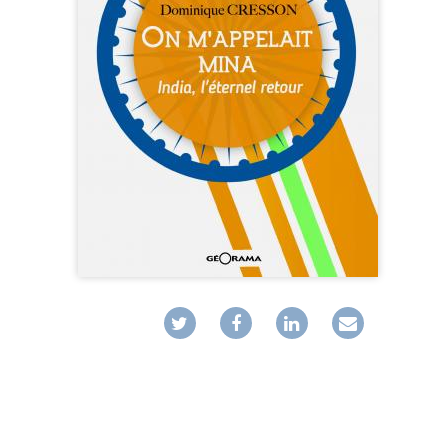
MUSIQ
GUIDES
TOUR 
HORS COLLECTION
VOYAGE
TÉMOIGNAGES
VOYAGE
ROMANS
VOYAGE
LIVRETS PÉDAGOGIQUES
VOYAGE
EN POCHE
VOYAGE
MUSIQUE
LIVRES NUMÉRIQUES
AFFICHES VINTAGE
CARNETS DE BORD
EPUISÉS