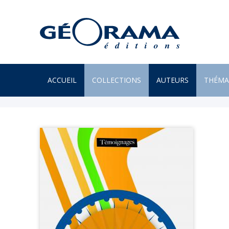
ACCUEIL
COLLECTIONS
AUTEURS
THÉMA
À PARAÎTRE
ARTS
PAR MONTS & PAR VAUX
ENVIR
BEAUX LIVRES
ILES
RÉCITS
JARDIN
UN REGARD SUR NOTRE
LITTÉR
MONDE
MER
POÉSIE
MONTA
PROVERBES & DICTONS