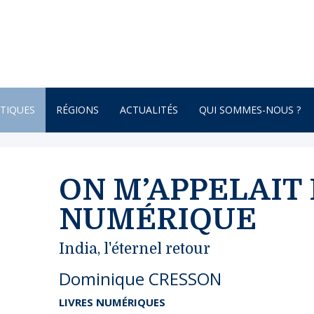
TIQUES
RÉGIONS
ACTUALITÉS
QUI SOMMES-NOUS ?
AFRIQUE
ONNEMENT
AMÉRIQUE DU SUD
ON M’APPELAIT 
AMÉRIQUE DU NORD
NUMÉRIQUE
 – BOTANIQUE
AMÉRIQUE CENTRALE
India, l'éternel retour
ATURE – POÉSIE
ASIE
Dominique CRESSON
ASIE CENTRALE
GNE
BRETAGNE
LIVRES NUMÉRIQUES