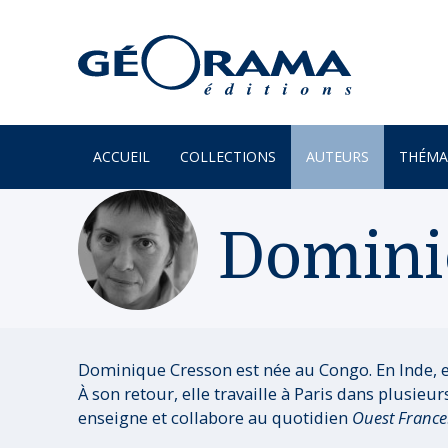
ACCUEIL
COLLECTIONS
AUTEURS
THÉMA
À PARAÎTRE
ARTS
Domin
PAR MONTS & PAR VAUX
ENVIR
BEAUX LIVRES
ILES
RÉCITS
JARDIN
UN REGARD SUR NOTRE
LITTÉR
Dominique Cresson est née au Congo. En Inde, ell
MONDE
À son retour, elle travaille à Paris dans plusieur
MER
POÉSIE
enseigne et collabore au quotidien
Ouest France
MONTA
PROVERBES & DICTONS