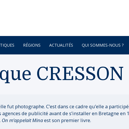
TIQUES
RÉGIONS
ACTUALITÉS
QUI SOMMES-NOUS ?
AFRIQUE
ique CRESSON
ONNEMENT
AMÉRIQUE DU SUD
AMÉRIQUE DU NORD
 – BOTANIQUE
AMÉRIQUE CENTRALE
ATURE – POÉSIE
ASIE
e fut photographe. C’est dans ce cadre qu’elle a participé
s agences de publicité avant de s’installer en Bretagne en 1
ASIE CENTRALE
.
On m’appelait Mina
est son premier livre.
GNE
BRETAGNE