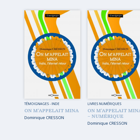
MUSIQ
GUIDES
TOUR 
HORS COLLECTION
VOYAGE
TÉMOIGNAGES
VOYAGE
ROMANS
VOYAGE
LIVRETS PÉDAGOGIQUES
VOYAGE
EN POCHE
VOYAGE
MUSIQUE
LIVRES NUMÉRIQUES
AFFICHES VINTAGE
TÉMOIGNAGES
-
INDE
LIVRES NUMÉRIQUES
ON M’APPELAIT MINA
ON M’APPELAIT MIN
CARNETS DE BORD
– NUMÉRIQUE
Dominique CRESSON
Dominique CRESSON
EPUISÉS