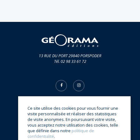
13 RUE DU PORT 29840 PORSPODER
Tél. 02 98 33 61 72
Ce site utilise des cookies pour vous fournir une
© Éditions Géorama 2026
visite personnalisée et réaliser des statistiques
une réalisation
Sitedit
de visite anonymes. En poursuivant votre visite,
vous acceptez notre utilisation des cookies, telle
que définie dans notre
politique de
confidentialité
.