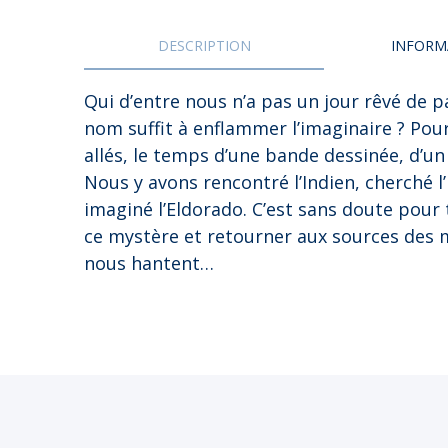
UES DU MONDE
CARAÏBES
DESCRIPTION
INFORM
DU MONDE
CAUCASE
 INITIATIQUE
EUROPE
Qui d’entre nous n’a pas un jour rêvé de p
nom suffit à enflammer l’imaginaire ? Pou
 EN AUTO – VAN
EUROPE DE L’EST
allés, le temps d’une bande dessinée, d’un 
 À PIED
FRANCE
Nous y avons rencontré l’Indien, cherché l’
 EN TRAIN
GRAND NORD
imaginé l’Eldorado. C’est sans doute pour
ce mystère et retourner aux sources des 
 À VÉLO
INDE
nous hantent…
MOYEN-ORIENT
PROCHE-ORIENT
RUSSIE