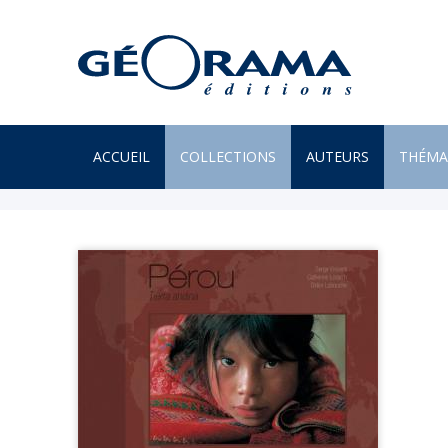
ACCUEIL
COLLECTIONS
AUTEURS
THÉMA
À PARAÎTRE
ARTS
PAR MONTS & PAR VAUX
ENVIR
BEAUX LIVRES
ILES
RÉCITS
JARDIN
UN REGARD SUR NOTRE
LITTÉR
MONDE
MER
POÉSIE
MONTA
PROVERBES & DICTONS