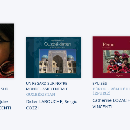
E
UN REGARD SUR NOTRE
EPUISÉS
 SUD
MONDE
-
ASIE CENTRALE
PÉROU – 2ÈME ÉD
(ÉPUISÉ)
OUZBÉKISTAN
Catherine LOZAC'
Julie
Didier LABOUCHE
,
Sergio
VINCENTI
CENTI
COZZI