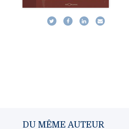
MUSIQ
GUIDES
TOUR 
HORS COLLECTION
VOYAGE
TÉMOIGNAGES
VOYAGE
ROMANS
VOYAGE
LIVRETS PÉDAGOGIQUES
VOYAGE
EN POCHE
VOYAGE
MUSIQUE
LIVRES NUMÉRIQUES
AFFICHES VINTAGE
CARNETS DE BORD
EPUISÉS
DU MÊME AUTEUR