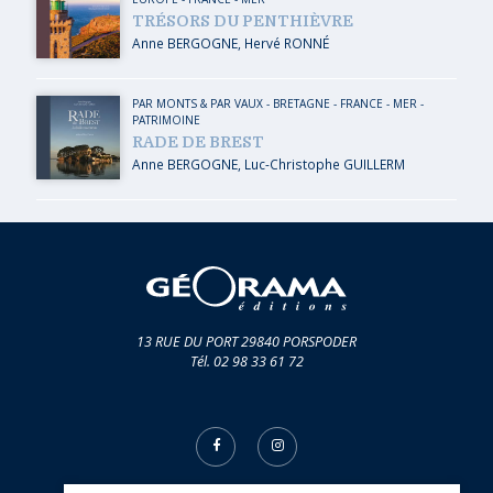
TRÉSORS DU PENTHIÈVRE
Anne BERGOGNE
,
Hervé RONNÉ
PAR MONTS & PAR VAUX
-
BRETAGNE
-
FRANCE
-
MER
-
PATRIMOINE
RADE DE BREST
Anne BERGOGNE
,
Luc-Christophe GUILLERM
13 RUE DU PORT 29840 PORSPODER
Tél. 02 98 33 61 72