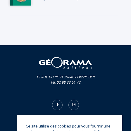
13 RUE DU PORT 29840 PORSPODER
Tél. 02 98 33 61 72
Ce site utilise des cookies pour vous fournir une
© Éditions Géorama 2026