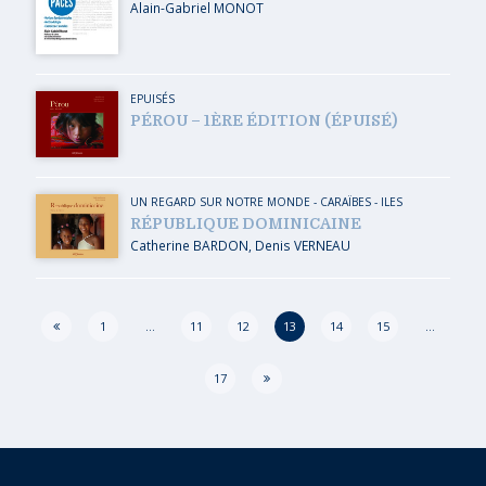
Alain-Gabriel MONOT
EPUISÉS
PÉROU – 1ÈRE ÉDITION (ÉPUISÉ)
UN REGARD SUR NOTRE MONDE
-
CARAÏBES
-
ILES
RÉPUBLIQUE DOMINICAINE
Catherine BARDON
,
Denis VERNEAU
Page
1
…
11
12
13
14
15
…
17