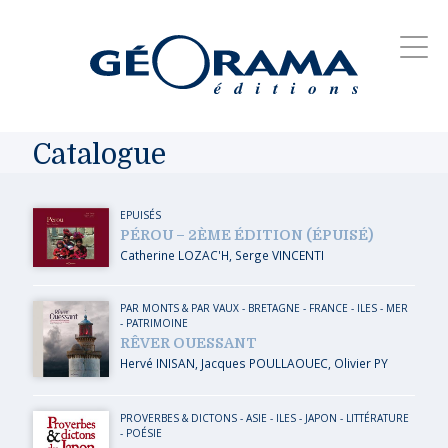
Catalogue
EPUISÉS
PÉROU – 2ÈME ÉDITION (ÉPUISÉ)
Catherine LOZAC'H
,
Serge VINCENTI
PAR MONTS & PAR VAUX
-
BRETAGNE
-
FRANCE
-
ILES
-
MER
-
PATRIMOINE
RÊVER OUESSANT
Hervé INISAN
,
Jacques POULLAOUEC
,
Olivier PY
PROVERBES & DICTONS
-
ASIE
-
ILES
-
JAPON
-
LITTÉRATURE
- POÉSIE