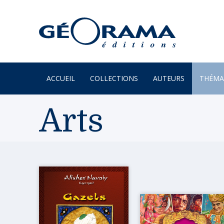
ACCUEIL
COLLECTIONS
AUTEURS
THÉMA
À PARAÎTRE
ARTS
Arts
PAR MONTS & PAR VAUX
ENVIR
BEAUX LIVRES
ILES
RÉCITS
JARDIN
UN REGARD SUR NOTRE
LITTÉR
MONDE
MER
POÉSIE
MONTA
PROVERBES & DICTONS