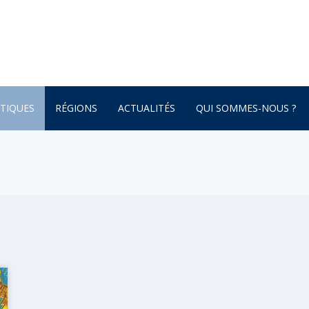
TIQUES
RÉGIONS
ACTUALITÉS
QUI SOMMES-NOUS ?
AFRIQUE
ONNEMENT
AMÉRIQUE DU SUD
AMÉRIQUE DU NORD
 – BOTANIQUE
AMÉRIQUE CENTRALE
ATURE – POÉSIE
ASIE
ASIE CENTRALE
GNE
BRETAGNE