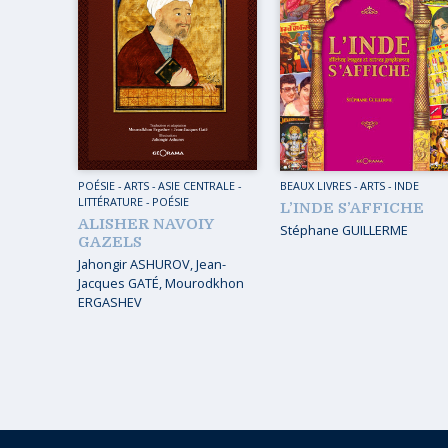
MUSIQ
GUIDES
TOUR 
HORS COLLECTION
VOYAGE
TÉMOIGNAGES
VOYAGE
ROMANS
VOYAGE
LIVRETS PÉDAGOGIQUES
POÉSIE
-
ARTS
-
ASIE CENTRALE
-
BEAUX LIVRES
-
ARTS
-
INDE
VOYAGE
LITTÉRATURE - POÉSIE
L’INDE S’AFFICHE
EN POCHE
ALISHER NAVOIY
Stéphane GUILLERME
VOYAGE
GAZELS
MUSIQUE
Jahongir ASHUROV
,
Jean-
Jacques GATÉ
,
Mourodkhon
LIVRES NUMÉRIQUES
ERGASHEV
AFFICHES VINTAGE
CARNETS DE BORD
Page
EPUISÉS