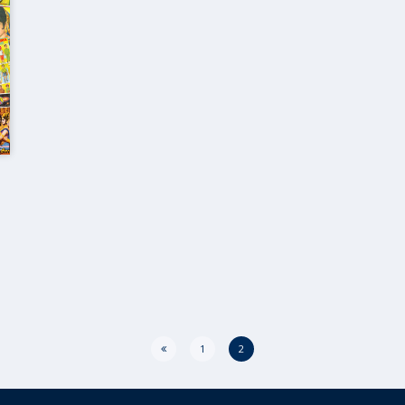
UES DU MONDE
CARAÏBES
DU MONDE
CAUCASE
 INITIATIQUE
EUROPE
 EN AUTO – VAN
EUROPE DE L’EST
 À PIED
FRANCE
 EN TRAIN
GRAND NORD
 À VÉLO
INDE
MOYEN-ORIENT
PROCHE-ORIENT
RUSSIE
1
2