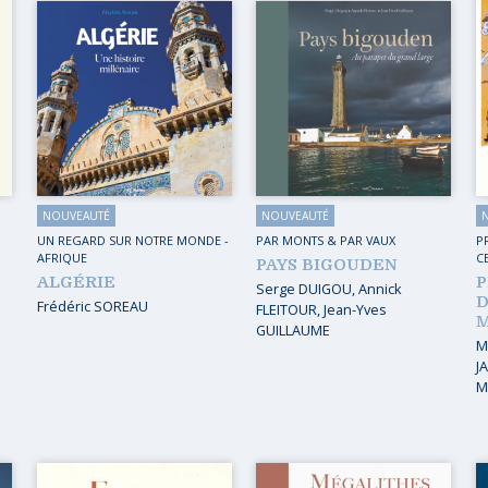
UES DU MONDE
CARAÏBES
DU MONDE
CAUCASE
 INITIATIQUE
EUROPE
 EN AUTO – VAN
EUROPE DE L’EST
 À PIED
FRANCE
NOUVEAUTÉ
NOUVEAUTÉ
 EN TRAIN
GRAND NORD
UN REGARD SUR NOTRE MONDE
-
PAR MONTS & PAR VAUX
P
AFRIQUE
C
 À VÉLO
INDE
PAYS BIGOUDEN
ALGÉRIE
P
Serge DUIGOU
,
Annick
MOYEN-ORIENT
D
Frédéric SOREAU
FLEITOUR
,
Jean-Yves
GUILLAUME
PROCHE-ORIENT
M
J
RUSSIE
M