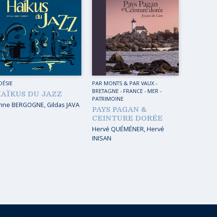
OÉSIE
PAR MONTS & PAR VAUX
-
BRETAGNE
-
FRANCE
-
MER
-
AÏKUS DU JAZZ
PATRIMOINE
nne BERGOGNE
,
Gildas JAVA
PAYS PAGAN &
CEINTURE DORÉE
Hervé QUÉMÉNER
,
Hervé
INISAN