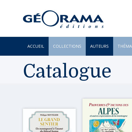
ACCUEIL
COLLECTIONS
AUTEURS
THÉMA
À PARAÎTRE
ARTS
Catalogue
PAR MONTS & PAR VAUX
ENVIR
BEAUX LIVRES
ILES
RÉCITS
JARDIN
UN REGARD SUR NOTRE
LITTÉR
MONDE
MER
POÉSIE
MONTA
PROVERBES & DICTONS