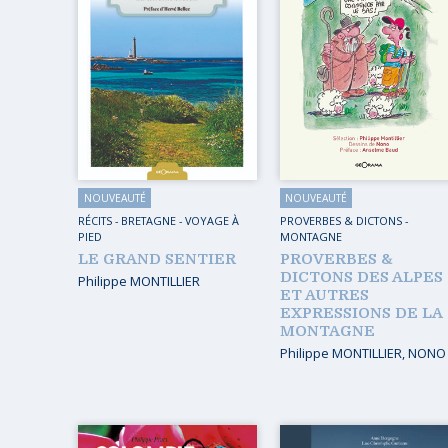
MUSIQ
GUIDES
TOUR 
HORS COLLECTION
VOYAGE
TÉMOIGNAGES
VOYAGE
ROMANS
VOYAGE
LIVRETS PÉDAGOGIQUES
NOUVEAUTÉ
NOUVEAUTÉ
VOYAGE
EN POCHE
RÉCITS
-
BRETAGNE
-
VOYAGE À
PROVERBES & DICTONS
-
PIED
MONTAGNE
VOYAGE
MUSIQUE
LE GRAND SENTIER
PROVERBES &
DICTONS DES ALPES
Philippe MONTILLIER
LIVRES NUMÉRIQUES
ET AUTRES
EXPRESSIONS DE LA
AFFICHES VINTAGE
MONTAGNE
Philippe MONTILLIER
,
NONO
CARNETS DE BORD
EPUISÉS