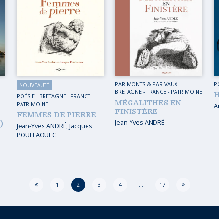
PAR MONTS & PAR VAUX
-
P
NOUVEAUTÉ
BRETAGNE
-
FRANCE
-
PATRIMOINE
H
POÉSIE
-
BRETAGNE
-
FRANCE
-
MÉGALITHES EN
PATRIMOINE
A
FINISTÈRE
FEMMES DE PIERRE
Jean-Yves ANDRÉ
)
Jean-Yves ANDRÉ
,
Jacques
POULLAOUEC
1
2
3
4
…
17