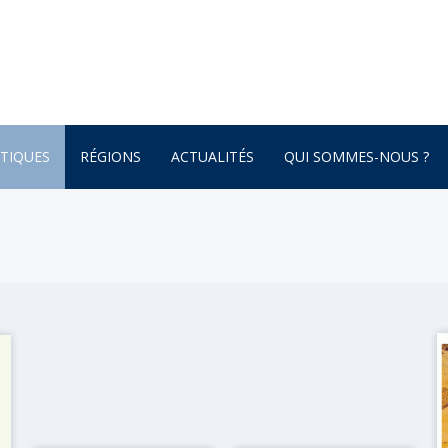
TIQUES
RÉGIONS
ACTUALITÉS
QUI SOMMES-NOUS ?
AFRIQUE
ONNEMENT
AMÉRIQUE DU SUD
AMÉRIQUE DU NORD
 – BOTANIQUE
AMÉRIQUE CENTRALE
ATURE – POÉSIE
ASIE
ASIE CENTRALE
GNE
BRETAGNE