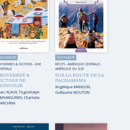
NOUVEAUTÉ
NOUVEAUTÉ
ROVERBES & DICTONS
-
ASIE
RÉCITS
-
AMÉRIQUE CENTRALE
-
ENTRALE
AMÉRIQUE DU SUD
ROVERBES &
SUR LA ROUTE DE LA
ICTONS DE
PACHAMAMA
MONGOLIE
Angélique MANGON
,
arc ALAUX
,
Togoobatyn
Guillaume MOUTON
AMYANSÜREN
,
Charlotte
ARCHINA