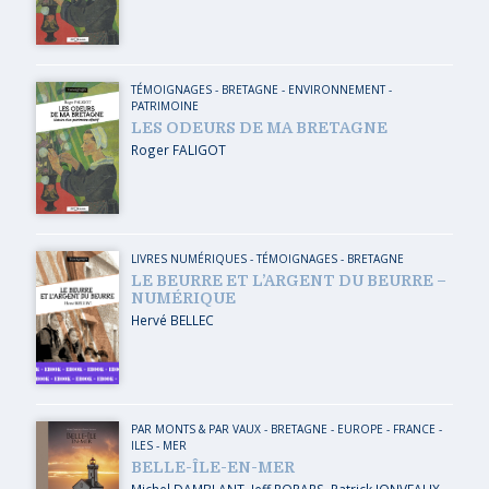
TÉMOIGNAGES
-
BRETAGNE
-
ENVIRONNEMENT
-
PATRIMOINE
LES ODEURS DE MA BRETAGNE
Roger FALIGOT
LIVRES NUMÉRIQUES
-
TÉMOIGNAGES
-
BRETAGNE
LE BEURRE ET L’ARGENT DU BEURRE –
NUMÉRIQUE
Hervé BELLEC
PAR MONTS & PAR VAUX
-
BRETAGNE
-
EUROPE
-
FRANCE
-
ILES
-
MER
BELLE-ÎLE-EN-MER
Michel DAMBLANT
,
Jeff ROPARS
,
Patrick JONVEAUX