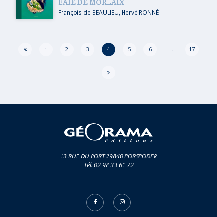
BAIE DE MORLAIX
François de BEAULIEU
,
Hervé RONNÉ
Page
1
2
3
4
5
6
…
17
13 RUE DU PORT 29840 PORSPODER
Tél. 02 98 33 61 72