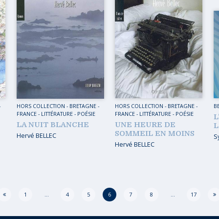
-
HORS COLLECTION
-
BRETAGNE
-
HORS COLLECTION
-
BRETAGNE
-
B
FRANCE
-
LITTÉRATURE - POÉSIE
FRANCE
-
LITTÉRATURE - POÉSIE
L
LA NUIT BLANCHE
UNE HEURE DE
L
SOMMEIL EN MOINS
Hervé BELLEC
S
Hervé BELLEC
1
…
4
5
6
7
8
…
17