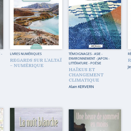
UES DU MONDE
CARAÏBES
DU MONDE
CAUCASE
 INITIATIQUE
EUROPE
 EN AUTO – VAN
EUROPE DE L’EST
 À PIED
FRANCE
E
-
LIVRES NUMÉRIQUES
TÉMOIGNAGES
-
ASIE
-
R
ENVIRONNEMENT
-
JAPON
-
 EN TRAIN
GRAND NORD
REGARDS SUR L’ALTAÏ
R
LITTÉRATURE - POÉSIE
– NUMÉRIQUE
J
HAÏKUS ET
 À VÉLO
INDE
CHANGEMENT
CLIMATIQUE
MOYEN-ORIENT
Alain KERVERN
PROCHE-ORIENT
RUSSIE