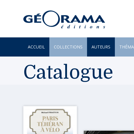
ACCUEIL
COLLECTIONS
AUTEURS
THÉMA
À PARAÎTRE
ARTS
Catalogue
PAR MONTS & PAR VAUX
ENVIR
BEAUX LIVRES
ILES
RÉCITS
JARDIN
UN REGARD SUR NOTRE
LITTÉR
MONDE
MER
POÉSIE
MONTA
PROVERBES & DICTONS