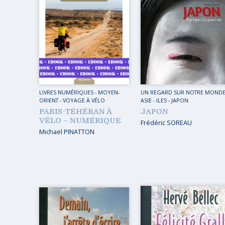
MUSIQ
GUIDES
TOUR 
HORS COLLECTION
VOYAGE
TÉMOIGNAGES
VOYAGE
ROMANS
VOYAGE
LIVRETS PÉDAGOGIQUES
LIVRES NUMÉRIQUES
-
MOYEN-
UN REGARD SUR NOTRE MOND
ORIENT
-
VOYAGE À VÉLO
ASIE
-
ILES
-
JAPON
VOYAGE
EN POCHE
PARIS-TÉHÉRAN À
JAPON
VOYAGE
VÉLO – NUMÉRIQUE
Frédéric SOREAU
MUSIQUE
Michael PINATTON
LIVRES NUMÉRIQUES
AFFICHES VINTAGE
CARNETS DE BORD
EPUISÉS