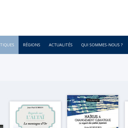
TIQUES
RÉGIONS
ACTUALITÉS
QUI SOMMES-NOUS ?
AFRIQUE
ONNEMENT
AMÉRIQUE DU SUD
AMÉRIQUE DU NORD
 – BOTANIQUE
AMÉRIQUE CENTRALE
ATURE – POÉSIE
ASIE
ASIE CENTRALE
GNE
BRETAGNE