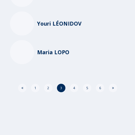
Youri LÉONIDOV
Maria LOPO
1
2
3
4
5
6